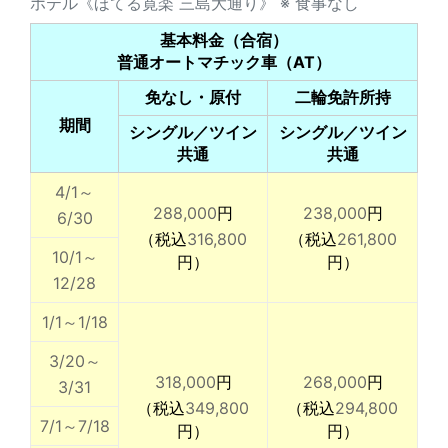
ホテル《ほてる寛楽 三島大通り》 ※ 食事なし
基本料金（合宿）
普通オートマチック車（AT）
免なし・原付
二輪免許所持
期間
シングル／ツイン
シングル／ツイン
共通
共通
4/1～
288,000
円
238,000
円
6/30
（税込
316,800
（税込
261,800
10/1～
円）
円）
12/28
1/1～1/18
3/20～
318,000
円
268,000
円
3/31
（税込
349,800
（税込
294,800
7/1～7/18
円）
円）