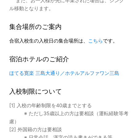
また、お一人様が先に卒業された場合は、シング
ル移動となります。
集合場所のご案内
合宿入校生の入校日の集合場所は、
こちら
です。
宿泊ホテルのご紹介
ほてる寛楽 三島大通り／ホテルアルファワン三島
入校制限について
[1] 入校の年齢制限を40歳までとする
※ ただし35歳以上の方は要相談（運転経験等考
慮）
[2] 外国籍の方は要相談
※ 日常会話、漢字の読み書きができる等