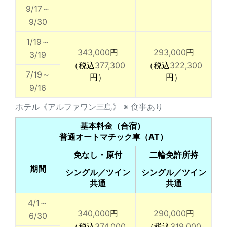
9/17～
9/30
1/19～
343,000
円
293,000
円
3/19
（税込
377,300
（税込
322,300
7/19～
円）
円）
9/16
ホテル《アルファワン三島》 ※ 食事あり
基本料金（合宿）
普通オートマチック車（AT）
免なし・原付
二輪免許所持
期間
シングル／ツイン
シングル／ツイン
共通
共通
4/1～
340,000
円
290,000
円
6/30
（税込
374,000
（税込
319,000