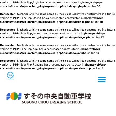
version of PHP; ExecPhp_Style has a deprecated constructor in
/home/web/wp-
susochu/htdocs/wp-content/plugins/exec-php/includes/style.php
on line
10
Deprecated
: Methods with the same name as their class will not be constructors in a future
version of PHP; ExecPhp_UserUi has a deprecated constructor in
/home/web/wp-
susochu/htdocs/wp-content/plugins/exec-php/includes/user_ui.php
on line
15
Deprecated
: Methods with the same name as their class will not be constructors in a future
version of PHP; ExecPhp_WriteUi has a deprecated constructor in
/home/web/wp-
susochu/htdocs/wp-content/plugins/exec-php/includes/write_ui.php
on line
17
Deprecated
: Methods with the same name as their class will not be constructors in a future
version of PHP; ExecPhp_Ajax has a deprecated constructor in
/home/web/wp-
susochu/htdocs/wp-content/plugins/exec-php/includes/ajax.php
on line
13
Deprecated
: Methods with the same name as their class will not be constructors in a future
version of PHP; ExecPhp_Runtime has a deprecated constructor in
/home/web/wp-
susochu/htdocs/wp-content/plugins/exec-php/includes/runtime.php
on line
13
Tog
Skip
to
content
nav