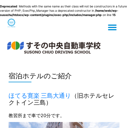
Deprecated
: Methods with the same name as their class will not be constructors in a future
version of PHP; ExecPhp_Manager has a deprecated constructor in
/home/web/wp-
susochu/htdocs/wp-content/plugins/exec-php/includes/manager.php
on line
15
Tog
Skip
to
content
nav
宿泊ホテルのご紹介
ほてる寛楽 三島大通り
（旧ホテルセレ
クトイン三島）
教習所まで車で20分です。