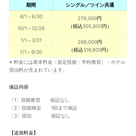
期間
シングル／ツイン共通
4/1～6/30
278,000
円
（税込
305,800
円）
10/1～12/28
1/1～3/31
288,000
円
（税込
316,800
円）
7/1～9/30
※ 料金には基本料金〔規定技能・学科教習〕・ホテル
宿泊料が含まれています。
保証内容
〔1〕技能教習 保証なし
〔2〕技能検定 1回まで保証
〔3〕宿泊 保証なし
【追加料金】