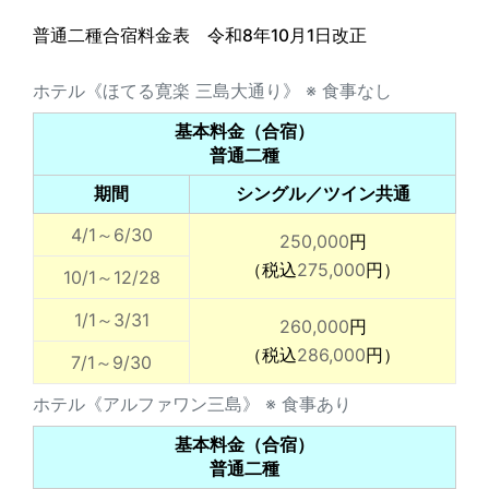
普通二種合宿料金表
令和8年10月1日
改正
ホテル《ほてる寛楽 三島大通り》 ※ 食事なし
基本料金（合宿）
普通二種
期間
シングル／ツイン共通
4/1～6/30
250,000
円
（税込
275,000
円）
10/1～12/28
1/1～3/31
260,000
円
（税込
286,000
円）
7/1～9/30
ホテル《アルファワン三島》 ※ 食事あり
基本料金（合宿）
普通二種