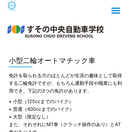
Tog
Skip
to
content
nav
小型二輪オートマチック車
免許を取られる方のほとんどが生涯の趣味として取得
する二輪免許ですが、もちろん通勤手段や職業にも利
用でき、下記の3つの免許があります。
• 小型（125ccまでのバイク）
• 普通（400ccまでのバイク）
• 大型（限定なし）
また、それぞれにMT車（クラッチ操作のあり）とAT
車があります。