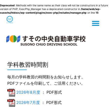
Deprecated
: Methods with the same name as their class will not be constructors in a future
version of PHP; ExecPhp_Manager has a deprecated constructor in
/home/web/wp-
susochu/htdocs/wp-content/plugins/exec-php/includes/manager.php
on line
15
Tog
Skip
to
content
nav
学科教習時間割
毎月の学科教習の時間割をお知らせします。
PDFファイルを印刷して、ご活用ください。
2026年8月度
： PDF形式
2026年7月度
： PDF形式